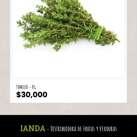
TOMILLO – KG
$
30,000
IANDA
Distribuidora de Frutas y Verduras
-