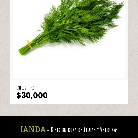
ENELDO – KG
$
30,000
IANDA
Distribuidora de Frutas y Verduras
-