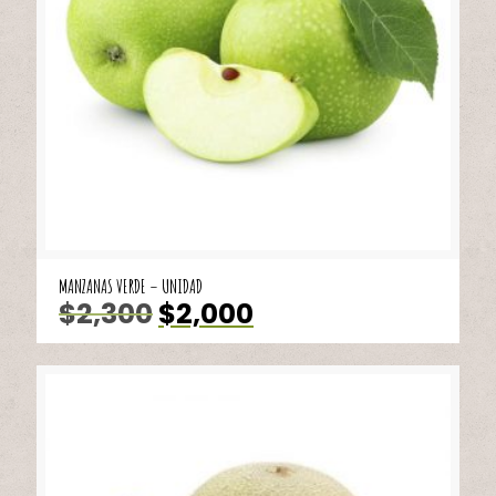
MANZANAS VERDE – UNIDAD
El
El
$
2,300
$
2,000
precio
precio
original
actual
era:
es:
$2,300.
$2,000.