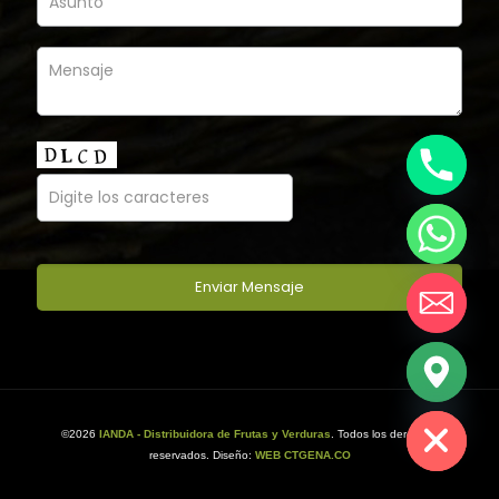
chaty
Hide
©2026
IANDA - Distribuidora de Frutas y Verduras
. Todos los derechos
reservados. Diseño:
WEB CTGENA.CO