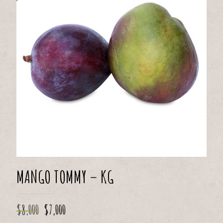
MANGO TOMMY – KG
El
El
$
8,000
$
7,000