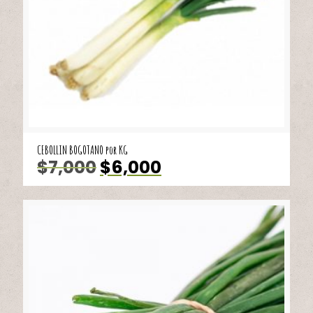
CEBOLLIN BOGOTANO por KG
El
El
$
7,000
$
6,000
precio
precio
original
actual
era:
es:
$7,000.
$6,000.