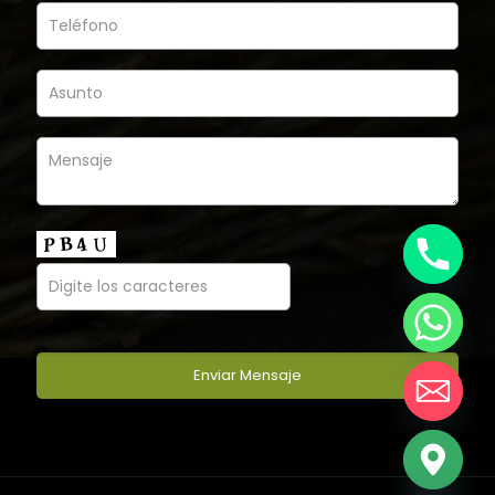
chaty
Hide