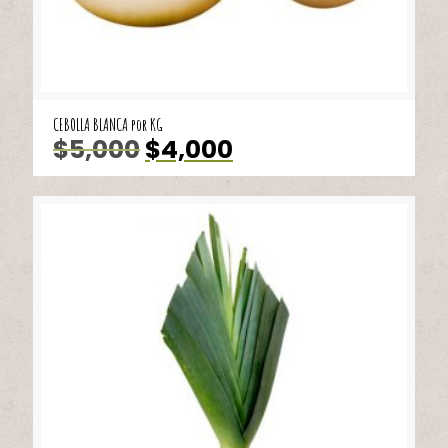
CEBOLLA BLANCA por KG
El
El
$
5,000
$
4,000
precio
precio
original
actual
era:
es:
$5,000.
$4,000.