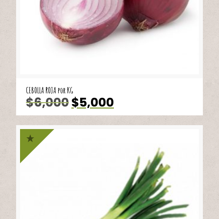
CEBOLLA ROJA por KG
El
El
$
6,000
$
5,000
precio
precio
original
actual
era:
es:
$6,000.
$5,000.