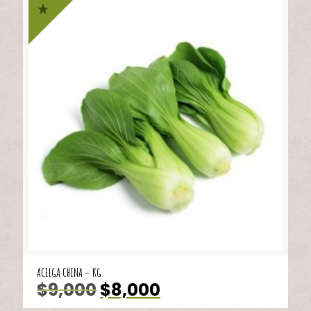
ACELGA CHINA – KG
El
El
$
9,000
$
8,000
precio
precio