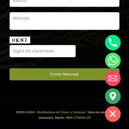
chaty
Hide
©2026
IANDA - Distribuidora de Frutas y Verduras
. Todos los derechos
reservados. Diseño:
WEB CTGENA.CO