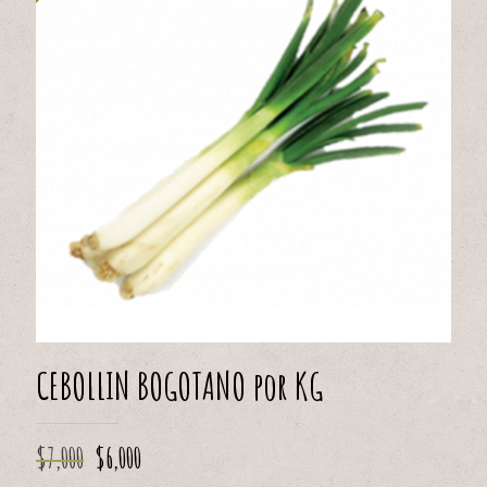
CEBOLLIN BOGOTANO por KG
El
El
$
7,000
$
6,000