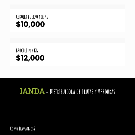
original
actual
era:
es:
$7,000.
$6,000.
CEBOLLA PUERRO por KG
$
10,000
BROCOLI por KG
$
12,000
IANDA
Distribuidora de Frutas y Verduras
-
Cómo Llamarnos?