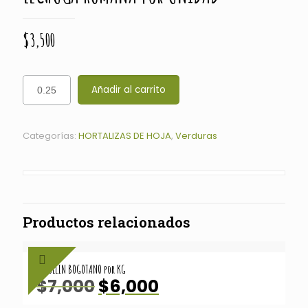
$
3,500
Añadir al carrito
Categorías:
HORTALIZAS DE HOJA
,
Verduras
Productos relacionados
CEBOLLIN BOGOTANO por KG
El
El
$
7,000
$
6,000
precio
precio