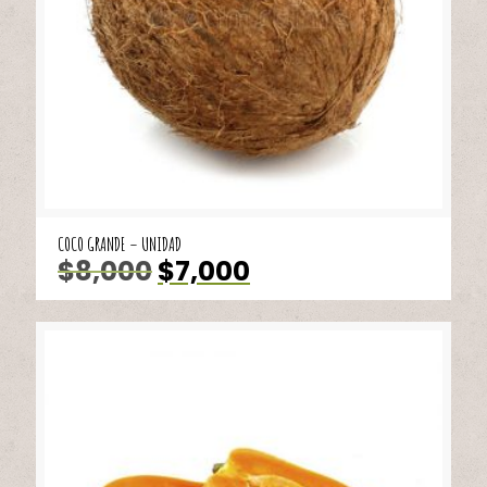
COCO GRANDE – UNIDAD
El
El
$
8,000
$
7,000
precio
precio
original
actual
era:
es:
$8,000.
$7,000.